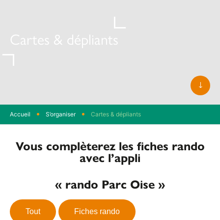
Cartes & dépliants
Faite
défile
Accueil
S’organiser
Cartes & dépliants
Vous complèterez les fiches rando
avec l’appli
« rando Parc Oise »
Tout
Fiches rando