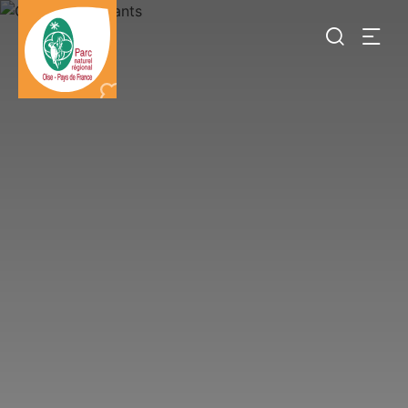
Je
recherch
Destination
Parc
naturel
régional
Oise-
pays
de
France