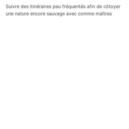
Suivre des itinéraires peu fréquentés afin de côtoyer
une nature encore sauvage avec comme maîtres
mots
Discrétion
,
Respect
et
Connaissance
.
Retrouver ce lien originel, ce savoir ancestral qui
nous lie si intimement à la nature.
06 14 93 88 04
Site internet