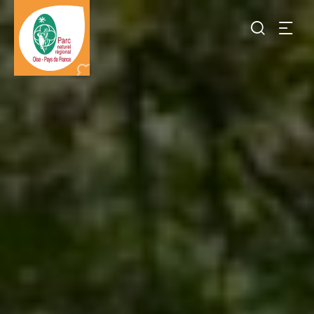
Je
recherch
Destination
Parc
naturel
régional
Oise-
pays
de
France