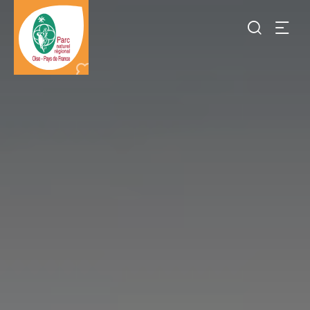
Je
recherch
Destination
Parc
naturel
régional
Oise-
pays
de
France