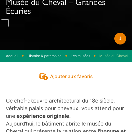
Musée du Cheval – Grandes
Écuries
Faite
défile
Accueil
Histoire & patrimoine
Les musées
Musée du Cheval – 
Ajouter aux favoris
Ce chef-d’œuvre architectural du 18e siècle,
véritable palais pour chevaux, vous attend pour
une
expérience originale
.
Aujourd’hui, le bâtiment abrite le musée du
Cheval qui présente la relation entre
l’homme et