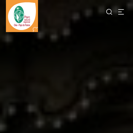
Je
recherch
Destination
Parc
naturel
régional
Oise-
pays
de
France