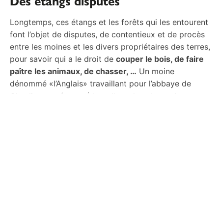
Des étangs disputés
Longtemps, ces étangs et les forêts qui les entourent
font l’objet de disputes, de contentieux et de procès
entre les moines et les divers propriétaires des terres,
pour savoir qui a le droit de
couper le bois, de faire
paître les animaux, de chasser, …
Un moine
dénommé «l’Anglais» travaillant pour l’abbaye de
Chaalis est même tué lors d’une des altercations, en
1430.
Le moment le plus terrible se déroule en 1793, quand
les villageois poussés par la disette pillent le
dernier
moulin
et vident les étangs pour récupérer les
poissons.
Ce n’est qu’au 19e que les
princes de Condé
mettent
de l’ordre, en rachetant toutes les terres pour finir de
constituer le
domaine de Chantilly
.