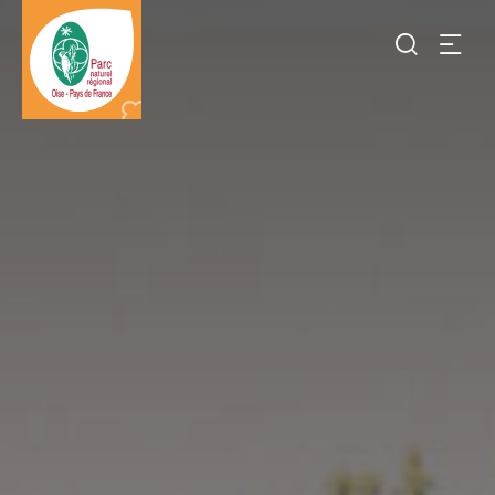
Je
recherch
Destination
Parc
naturel
régional
Oise-
pays
de
France