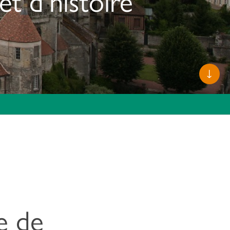
Faite
défile
e de