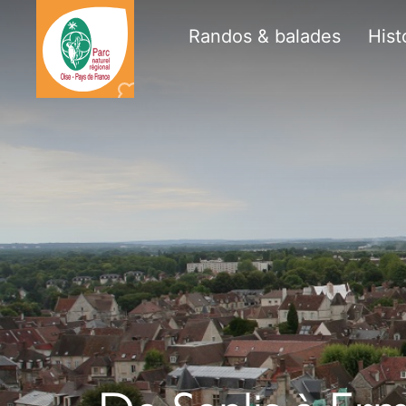
Randos & balades
Hist
Destination
Parc
naturel
régional
Oise-
pays
de
France
De Senlis à Erme