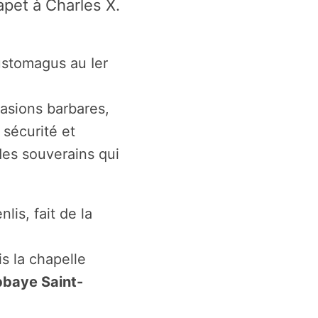
apet à Charles X.
ustomagus au Ier
nvasions barbares,
 sécurité et
des souverains qui
lis, fait de la
s la chapelle
bbaye Saint-