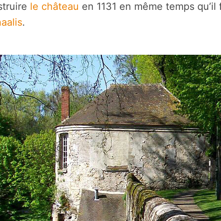
struire
le château
en 1131 en même temps qu’il f
aalis
.