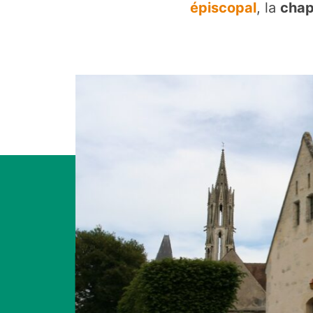
épiscopal
, la
chap