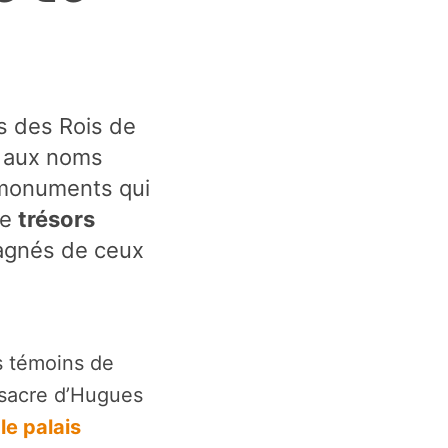
s des Rois de
s aux noms
 monuments qui
de
trésors
pagnés de ceux
es témoins de
sacre d’Hugues
,
le palais