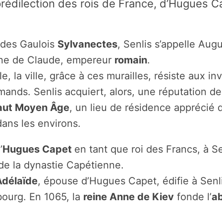
prédilection des rois de France, d’Hugues C
 des Gaulois
Sylvanectes
, Senlis s’appelle Aug
ègne de Claude, empereur
romain
.
le, la ville, grâce à ces murailles, résiste aux i
mands. Senlis acquiert, alors, une réputation de
haut Moyen Âge
, un lieu de résidence apprécié 
ans les environs.
’
Hugues Capet
en tant que roi des Francs, à Sen
de la dynastie Capétienne.
Adélaïde
, épouse d’Hugues Capet, édifie à Senli
bourg. En 1065, la
reine Anne de Kiev
fonde l’
a