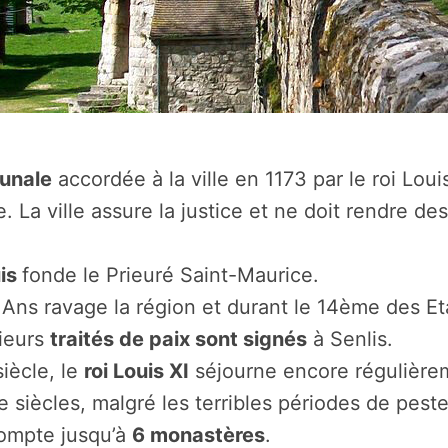
unale
accordée à la ville en 1173 par le roi Louis
le. La ville assure la justice et ne doit rendre d
uis
fonde le Prieuré Saint-Maurice.
 Ans ravage la région et durant le 14ème des E
ieurs
traités de paix sont signés
à Senlis.
siècle, le
roi Louis XI
séjourne encore régulièrem
siècles, malgré les terribles périodes de peste,
compte jusqu’à
6 monastères
.