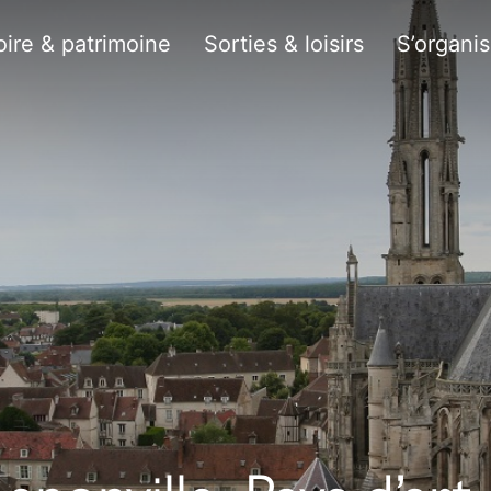
oire & patrimoine
Sorties & loisirs
S’organis
nonville, Pays d’art 